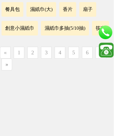
餐具包
濕紙巾(大)
香片
扇子
創意小濕紙巾
濕紙巾多抽(5/10抽)
筷套
«
1
2
3
4
5
6
7
»